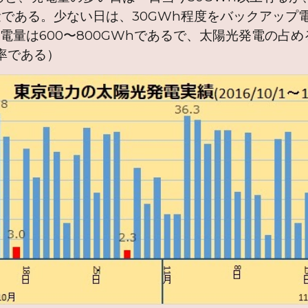
量である。少ない日は、30GWh程度をバックアップ
電量は600〜800GWhであるで、太陽光発電の占
率である）