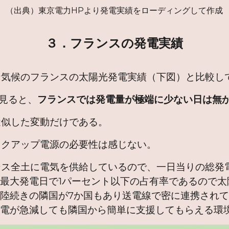
（出典）東京電力HPより発電実績をローディングして作成
３．フランスの発電実績
候のフランスの太陽光発電実績（下図）と比較し
見ると、
フランスでは発電量が極端に少ない日は無
似した変動だけである。
アップ電源の必要性は感じない。
全土に電気を供給しているので、一日当りの総発電量
最大発電日で1パーセント以下の占有率であるので太
陸続きの隣国が7か国もあり送電線で密に連携され
発電が急減しても隣国から簡単に支援してもらえる環