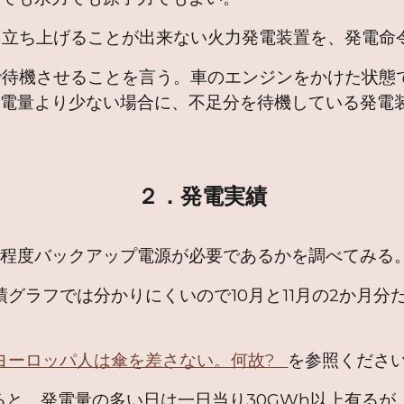
ち上げることが出来ない火力発電装置を、発電命
機させることを言う。車のエンジンをかけた状態
発電量より少ない場合に、不足分を待機している発電
２．発電実績
の程度バックアップ電源が必要であるかを調べてみる
ラフでは分かりにくいので10月と11月の2か月分
ヨーロッパ人は傘を差さない。何故?
を参照くださ
、発電量の多い日は一日当り30GWh以上有るが、