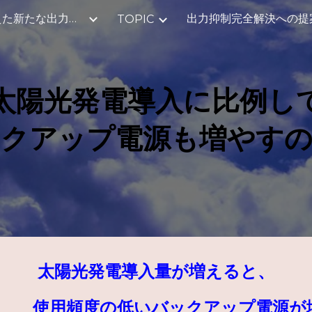
2040年を見据えた新たな出力制御のご提案
出力抑制完全解決への提
TOPIC
ip to main content
Skip to navigat
太陽光発電導入に比例し
クアップ電源も増やす
太陽光発電導入量が増えると、
使用頻度の低いバックアップ電源が