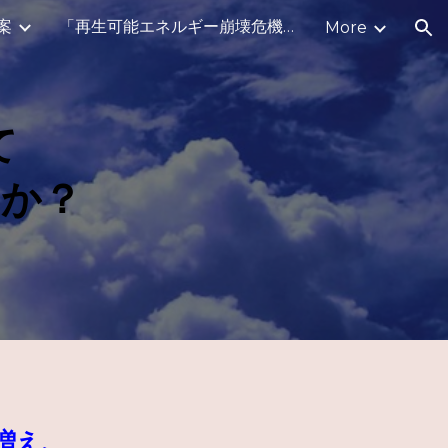
案
「再生可能エネルギー崩壊危機に対する」公開質問
More
ion
て
のか？
増え、