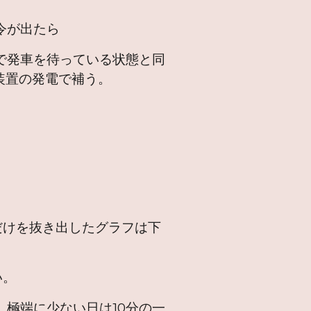
令が出たら
で発車を待っている状態と同
装置の発電で補う。
。
だけを抜き出したグラフは下
い。
極端に少ない日は10分の一