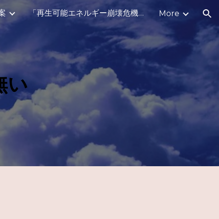
案
「再生可能エネルギー崩壊危機に対する」公開質問
More
ion
無い
！