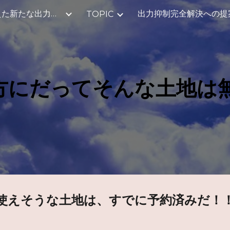
2040年を見据えた新たな出力制御のご提案
出力抑制完全解決への提
TOPIC
ip to main content
Skip to navigat
方にだってそんな土地は
使えそうな土地は、すでに予約済みだ！