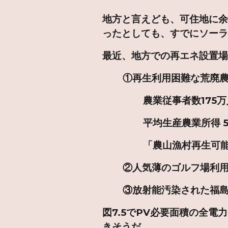
地方と言えども、可住地に
ったとしても、すでにソー
最近、地方での再エネ設置
①再生利用困難な荒廃農地利
農業従事者数175万人、
平均生産農業所得 5.1兆
「農山漁村再生可能エネル
②人気薄のゴルフ場利用（
③放射能汚染された福島、
図7.5でPV必要面積の全電力
きそうだ。