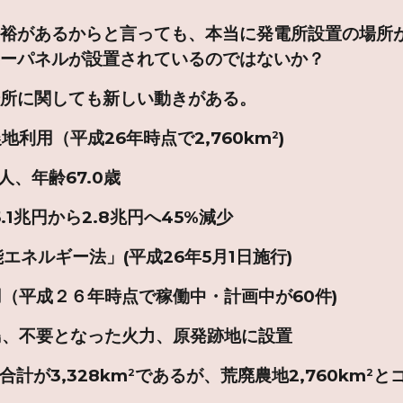
余裕があるからと言っても、本当に発電所設置の場所
ラーパネルが設置されているのではないか？
場所に関しても新しい動きがある。
用（平成26年時点で2,760km
)
2
年齢67.0歳
円から2.8兆円へ45%減少
ギー法」(平成26年5月1日施行)
平成２６年時点で稼働中・計画中が60件)
不要となった火力、原発跡地に設置
合計が3,328km
であるが、荒廃農地2,760km
と
2
2