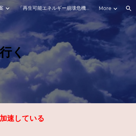
案
「再生可能エネルギー崩壊危機に対する」公開質問
More
ion
行く
加速している