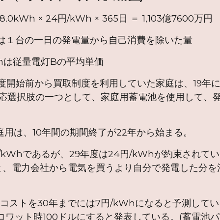
Wh × 24円/kWh × 365日 ＝ 1,103億7600万円
の一日の発電量から自己消費を除いた量
量電灯Bの平均単価
定制度開始前から買取制度を利用していた家庭は、19
後の対応選択肢の一つとして、家庭用蓄電池を使用して
家庭用は、10年間の期間終了が22年から始まる。
/kWhであるが、29年度は24円/kWhが約束されて
と、電力会社から電気を買うより自分で発電した分を
コストを30年までには7円/kWhになると予測して
ロワット時100ドルにすると発表している。(蓄電池パ