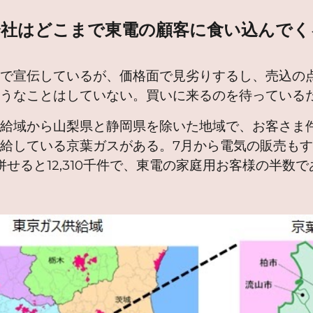
会社はどこまで東電の顧客に食い込んでく
トで宣伝しているが、価格面で見劣りするし、売込の
ようなことはしていない。買いに来るのを待っている
給域から山梨県と静岡県を除いた地域で、お客さま件数は
給している京葉ガスがある。7月から電気の販売も
併せると12,310千件で、東電の家庭用お客様の半数