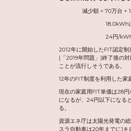
減少額 = 70万台 × 18.0k
18.0kWhは１台
24円/kWhは従
2012年に開始したFIT認
(「2019年問題」)終了
ことが流行しそうである。
12年のFIT制度を利用した
現在の家庭用FIT単価は28円
になるが、24円以下になる
る。
資源エネ庁は太陽光発電の総
スラ自動車は20年までに1キ