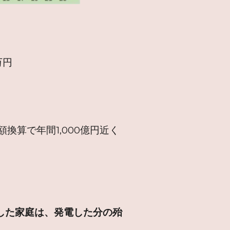
万円
換算で年間1,000億円近く
く
した家庭は、発電した分の殆