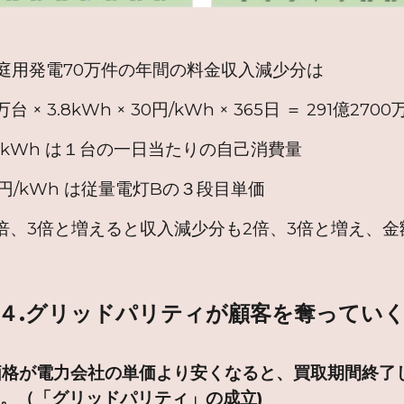
庭用発電70万件の年間の料金収入減少分は
kWh × 30円/kWh × 365日 ＝ 291億2700
台の一日当たりの自己消費量
従量電灯Bの３段目単価
、3倍と増えると収入減少分も2倍、3倍と増え、金額
。
４.グリッドパリティが顧客を奪ってい
格が電力会社の単価より安くなると、買取期間終了
。（「グリッドパリティ」の成立)