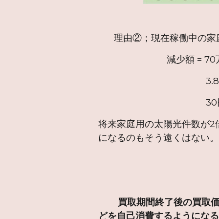
理由②；現在稼働中の家
減少額 = 70万台 × 3.8
3.8kWh は１
30円/kWh は
将来家庭用の太陽光件数が2倍
になるのもそう遠くはない
買取期間終了後の買取価
どを自己消費するようになる