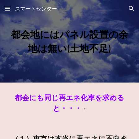
スマートセンター
Skip to main content
Skip to navigation
都会地にはパネル設置の余
地は無い(土地不足)
都会にも同じ再エネ化率を求める
と・・・
・
（１）東京は本当に再エネに不向き